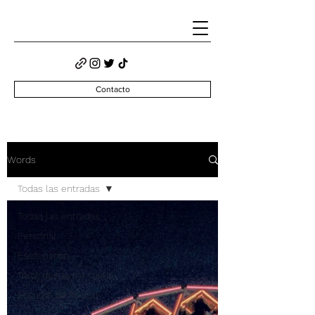
Contacto
Words
Todas las entradas
Todas las entradas
Personal
Esoterismo
Tarot desde mi cristal
Escritos de ficción