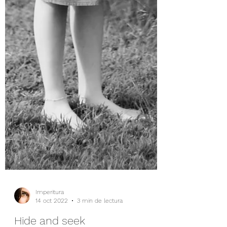
Imperitura
14 oct 2022
3 min de lectura