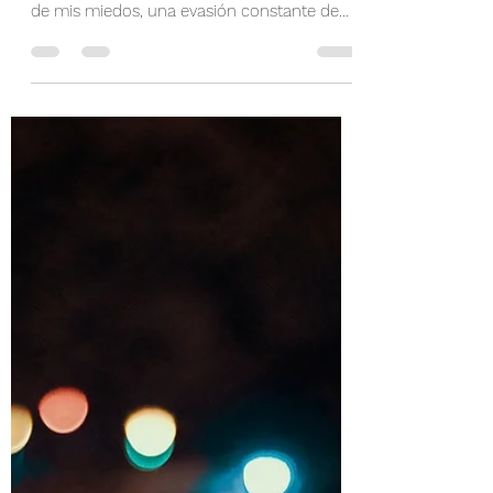
Hide and seek
Llevo pensando unos días como estar
escondida ha sido la solución de a muchos
de mis miedos, una evasión constante de
mi verdadero yo. A...