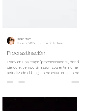
Imperitura
30 sept 2022
2 min de lectura
Procrastinación
Estoy en una etapa "procrastinadora", donde