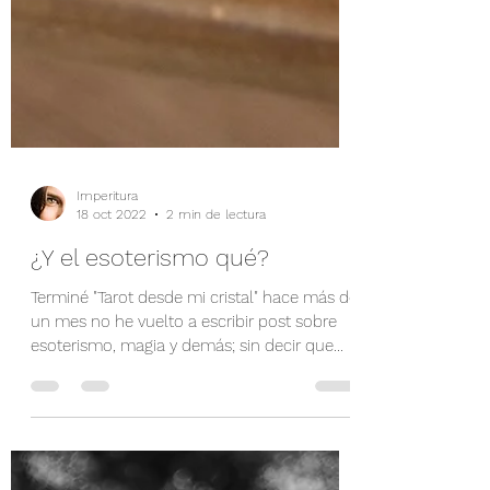
Imperitura
18 oct 2022
2 min de lectura
¿Y el esoterismo qué?
Terminé "Tarot desde mi cristal" hace más de
un mes no he vuelto a escribir post sobre
esoterismo, magia y demás; sin decir que
estoy en...